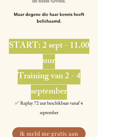
de beste funnels.
Maar degene die haar kennis heeft
belichaamd.
START: 2 sept - 11.00
uur
Training van 2 - 4
september
✅ Replay 72 uur beschikbaar vanaf 4
september​
Ik meld me gratis aan