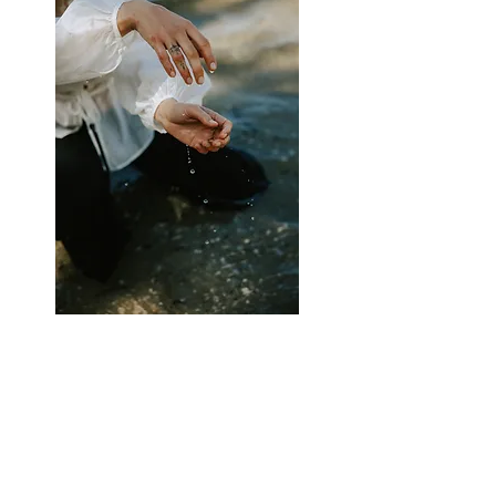
Na The Self Method
™
beheers je:
Verschillende energetische en sjamanistiche
healingstechnieken.