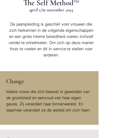
The Self Method™
april t/m november 2025
De jaaropleiding is geschikt voor vrouwen die
zich herkennen in de volgende eigenschappen
en een grote interne bereidheid voelen zichzelf
verder te ontwikkelen. Om zich op deze manier
thuis te voelen en dit in
service
te stellen voor
anderen.
Change
Iedere vrouw die zich bewust is geworden van
de grootsheid en eenvoud van haar eigen
gaves. Zij verandert haar binnenwereld. En
daarmee verandert ze de wereld om zich heen.