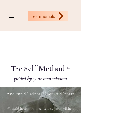
Testimonials
elf Method
The S
™
guided by your own wisdom
Ancient Wisdom, Modern Woman
The Self,
jouw innerlijke
Wijsheid hoeft niks meer te bewijzen, wijsheid