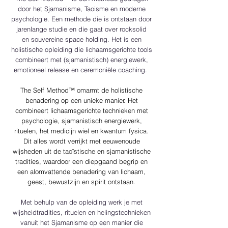
door het Sjamanisme, Taoisme en moderne
psychologie. Een methode die is
ontstaan
door
jarenlange studie en die gaat
over
rocksolid
en
souvereine
space holding. Het is een
holistische opleiding die lichaamsgerichte tools
combineert met (sjamanistisch) energiewerk,
emotioneel release en
ceremoniële
coaching.
The Self Method™ omarmt de holistische
benadering op een unieke manier. Het
combineert lichaamsgerichte technieken met
psychologie, sjamanistisch energiewerk,
rituelen, het medicijn wiel en kwantum fysica.
Dit alles wordt verrijkt met eeuwenoude
wijsheden uit de taoïstische en sjamanistische
tradities, waardoor een diepgaand begrip en
een alomvattende benadering van lichaam,
geest, bewustzijn en spirit ontstaan.
Met behulp van de opleiding werk je met
wijsheidtradities, rituelen en helingstechnieken
vanuit het Sjamanisme op een manier die