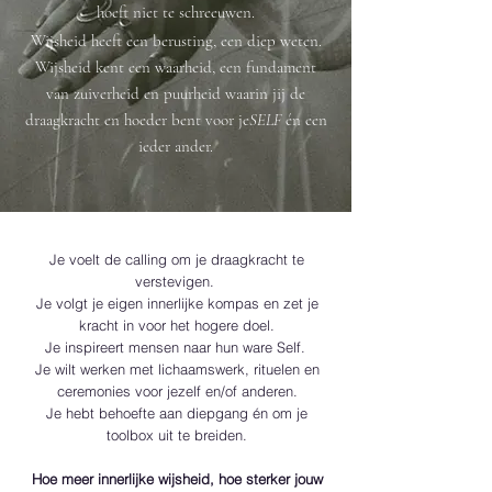
ho
eft niet te schreeuwen.
wijsheid.
Wijsheid heeft een berusting, een diep weten.
Wijsheid kent een waarheid, een fundament
van zuiverheid en puurheid waarin jij de
draagkracht en hoeder bent voor je
SELF
é
n een
ieder ander.
Je voelt de calling om je draagkracht te
verstevigen.
Je volgt je eigen innerlijke kompas en zet je
kracht in voor het hogere doel.
Je inspireert mensen naar hun ware Self.
Je wilt werken met
lichaamswerk
, rituelen en
ceremonies voor jezelf en/of anderen.
Je hebt behoefte aan diepgang én om je
toolbox uit te breiden.
Hoe meer innerlijke wijsheid, hoe sterker jouw