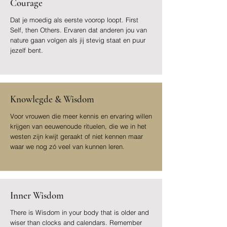
Courage
Dat je moedig als eerste voorop loopt. First
Self, then Others. Ervaren dat anderen jou van
nature gaan volgen als jij stevig staat en puur
jezelf bent.
Knowlegde & Wisdom
Voor vrouwen die meer kennis en ervaring willen
krijgen van eeuwenoude rituelen, die we in het
westen zijn kwijt geraakt of niet kennen maar
waar we nog zó veel van kunnen leren.
Inner Wisdom
There is Wisdom in your body that is older and
wiser than clocks and
calendars. Remember