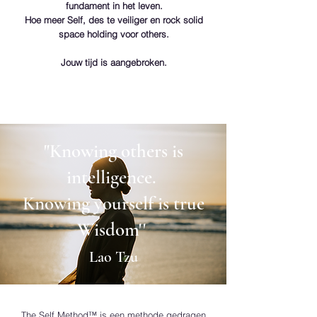
fundament in het leven.
Hoe meer Self, des te veiliger en rock solid
space holding voor others.
Jouw tijd is aangebroken.
"Knowing others is
intelligence.
Knowing yourself is true
Wisdom''
Lao Tzu
The Self Method™ is een methode gedragen