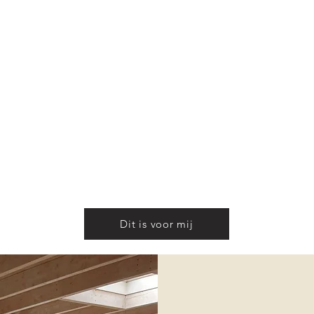
lleen kennis, maar vooral ervaring in het toepassen van:
s
cessen die geactiveerd worden door lichaamswerk.
eest en levensenergie te vergroten.
Dit is voor mij