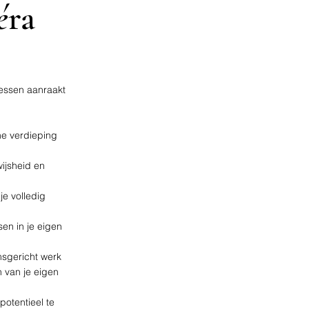
é
ra
cessen aanraakt
he verdieping
ijsheid en
je volledig
en in je eigen
msgericht werk
 van je eigen
potentieel te