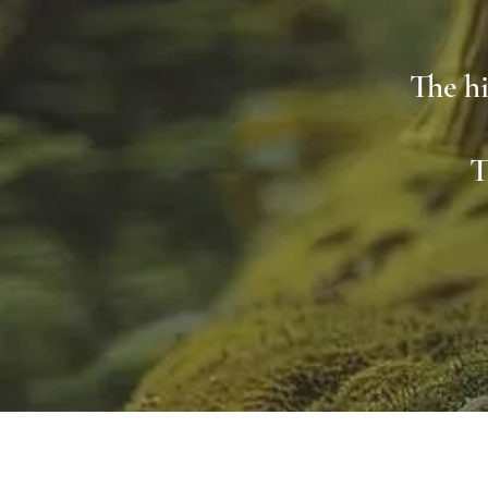
The hi
T