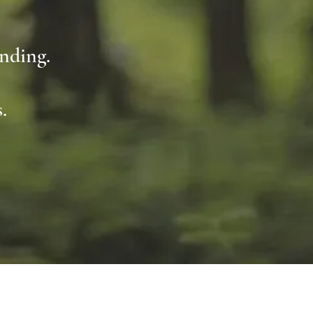
unding.
s.