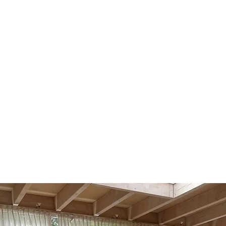
Tijdens deze training krijg je niet a
Somatische Emotioneel release tool
Grenswerk & consent
Energetisch lichaamswerk
Grounding & centeren
De-Armouring
Emotioneel release bodywork - pro
Om de verbinding tussen lichaam, g