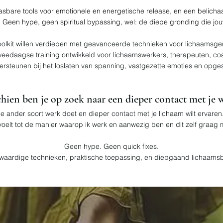
asbare tools voor emotionele en energetische release, en een belich
 Geen hype, geen spiritual bypassing, wel: de diepe gronding die jou
toolkit willen verdiepen met geavanceerde technieken voor lichaamsger
weedaagse training ontwikkeld voor lichaamswerkers, therapeuten, co
ndersteunen bij het loslaten van spanning, vastgezette emoties en opge
hien ben je op zoek naar een dieper contact met je w
e ander soort werk doet en dieper contact met je lichaam wilt ervaren
oelt tot de manier waarop ik werk en aanwezig ben en dit zelf graag 
Geen hype. Geen quick fixes.
waardige technieken, praktische toepassing, en diepgaand lichaamsb