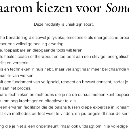
arom kiezen voor
Som
Deze
modality is
uniek zijn soort.
che benadering die zowel je fysieke, emotionele als energetische pro
voor een volledige healing ervaring.
e, toepasbare en diepgaande tools wilt leren.
als healer, coach of therapeut en toe bent aan een stevige, energetisc
ijkt en versterkt.
is en technieken in huis hebt, maar verlangt naar meer belichaamde w
manier van werken.
t een fundament van veiligheid, respect en bewust consent, zodat je 
n aan het proces.
bare technieken en methodes die je na de cursus meteen kunt toepass
k, om nog krachtiger en effectiever te zijn.
een ervaren facilitator die de balans tussen diepe expertise in lichaa
itieve methodes perfect weet te vinden, en jou begeleidt naar de kern
 die je niet alleen ondersteunt, maar ook uitdaagt om in je volledige 