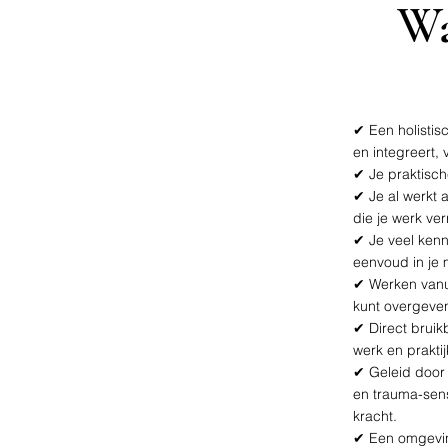
Wa
✔ Een holistis
en integreert, 
✔ Je praktisch
✔ Je al werkt 
die je werk verr
✔ Je veel kenn
eenvoud in je 
✔ Werken vanui
kunt overgeve
✔ Direct bruik
werk en praktij
✔ Geleid door 
en trauma-sens
kracht.
✔ Een omgeving