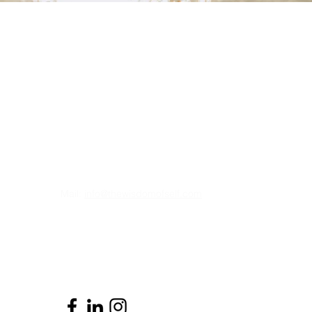
Contact gegevens
Th
HOME
Mail:
info@thewisdomofself.com
Your B
Your B
Facebook
OPLEI
Instagram
WISD