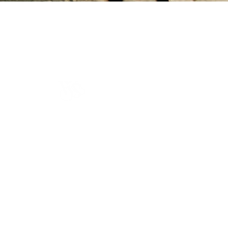
Gerline Hornsveld is Founder van Soméra Bodywork
& The Self Method™ en Wisdom Woman in
business.
Met haar teaching slaat ze een brug tussen
eeuwenoude wijsheid en onze moderne samenleving
waar eigen - wijsheid centraal staat.