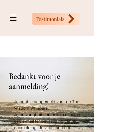
Testimonials
Bedankt voor je
aanmelding!
Je hebt je aangemeld voor de The
Wisdom Whispers.
Je ontvangt binnen enkele minuten
een e-mail ter bevestiging van je
aanmelding. Je vindt hierin de