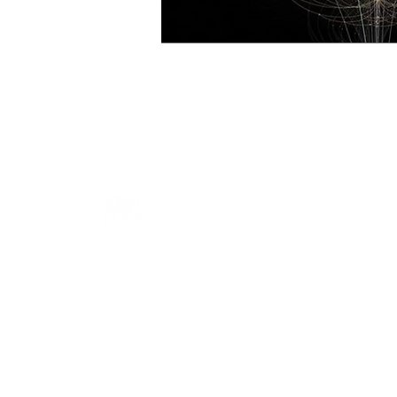
Gerline Hornsveld is Founder van Soméra Bodywork
& The Self Method™ en Wisdom Woman in
business.
Met haar teaching slaat ze een brug tussen
eeuwenoude wijsheid en onze moderne samenleving
waar eigen - wijsheid centraal staat.