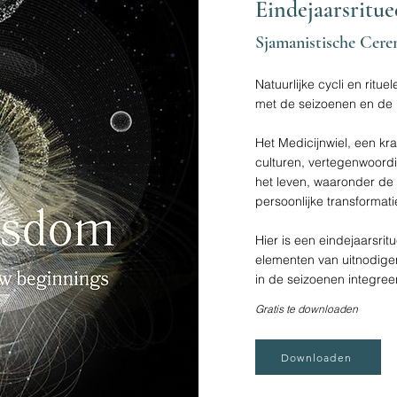
Eindejaarsritue
Sjamanistische Cer
Natuurlijke cycli en ritu
met de seizoenen en de 
Het Medicijnwiel, een kr
culturen, vertegenwoordi
het leven, waaronder de 
persoonlijke transformati
Hier is een eindejaarsrit
elementen van uitnodigen
in de seizoenen integreer
Gratis te downloaden
Downloaden