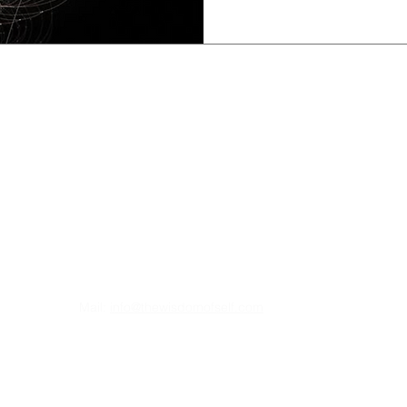
Contact gegevens
Th
HOME
Mail:
info@thewisdomofself.com
Your B
Your B
Facebook
OPLEI
Instagram