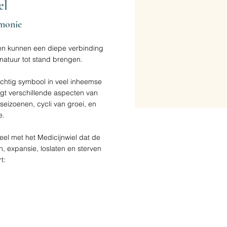
el
emonie
elen kunnen een diepe verbinding
natuur tot stand brengen.
achtig symbool in veel inheemse
gt verschillende aspecten van
seizoenen, cycli van groei, en
e.
ueel met het Medicijnwiel dat de
, expansie, loslaten en sterven
t: